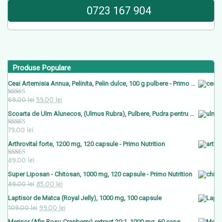
0723 167 904
Produse Populare
Ceai Artemisia Annua, Pelinita, Pelin dulce, 100 g pulbere - Primo Nutrition
Prețul
Prețul
69.00
lei
59.00
lei
Evaluat la
5.00
stele
inițial
curent
din 5
Scoarta de Ulm Alunecos, (Ulmus Rubra), Pulbere, Pudra pentru Ceai , 200 g, Primo Nutrition
a
este:
79.00
lei
Evaluat la
fost:
59.00 lei.
5.00
stele
din 5
Arthrovital forte, 1200 mg, 120 capsule - Primo Nutrition
69.00 lei.
89.00
lei
Evaluat la
5.00
stele
din 5
Super Liposan - Chitosan, 1000 mg, 120 capsule - Primo Nutrition
Prețul
Prețul
89.00
lei
85.00
lei
inițial
curent
Laptisor de Matca (Royal Jelly), 1000 mg, 100 capsule
a
Prețul
este:
Prețul
109.00
lei
99.00
lei
fost:
inițial
85.00 lei.
curent
Merisor (Afin Rosu-Cranberry) extract 20:1, 1000 mg, 60 caps