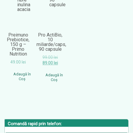
Preimuno
Pro ActiBio,
Prebiotice,
10
150 g –
miliarde/caps,
Primo
90 capsule
Nutrition
Prețul
99.00
lei
inițial
Prețul
49.00
lei
89.00
lei
a
curent
fost:
este:
99.00 lei.
Adaugă în
89.00 lei.
Adaugă în
Coș
Coș
Comandă rapid prin telefon: