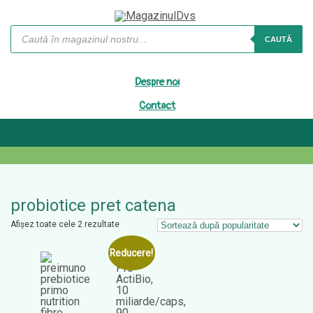
Products
search
CAUTĂ
Despre noi
Contact
probiotice pret catena
Sortat
Afișez toate cele 2 rezultate
după
popularitate
Reducere!