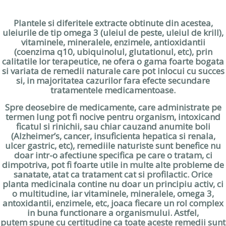
u
u
l
l
i
c
Plantele si diferitele extracte obtinute din acestea,
n
u
uleiurile de tip omega 3 (uleiul de peste, uleiul de krill),
i
r
vitaminele, mineralele, enzimele, antioxidantii
ț
e
i
n
(coenzima q10, ubiquinolul, glutationul, etc), prin
a
t
calitatile lor terapeutice, ne ofera o gama foarte bogata
l
e
si variata de remedii naturale care pot inlocui cu succes
a
s
si, in majoritatea cazurilor fara efecte secundare
f
t
tratamentele medicamentoase.
o
e
s
:
t
8
Spre deosebire de medicamente, care administrate pe
:
5
termen lung pot fi nocive pentru organism, intoxicand
8
.
ficatul si rinichii, sau chiar cauzand anumite boli
9
0
(Alzheimer’s, cancer, insuficienta hepatica si renala,
.
0
ulcer gastric, etc), remediile naturiste sunt benefice nu
0
doar intr-o afectiune specifica pe care o tratam, ci
0
l
e
dimpotriva, pot fi foarte utile in multe alte probleme de
l
i
sanatate, atat ca tratament cat si profilactic. Orice
e
.
planta medicinala contine nu doar un principiu activ, ci
i
o multitudine, iar vitaminele, mineralele, omega 3,
.
antoxidantii, enzimele, etc, joaca fiecare un rol complex
in buna functionare a organismului. Astfel,
putem spune cu certitudine ca toate aceste remedii sunt